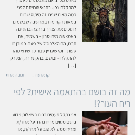
מיתוס מס' 1: אם מתבשמים לא צריך
להתקלח. נכון. בתנאי שחייתם לפני
כמה מאות שנים. זה מיתוס שרווח
במאות הקודמות במחשבה שבשמים
חוסכים את הצורך ברחצה ובהיגיינה
באמצעות מים וסבון – בשמים, אם
תרצו, הם האלכוג'ל של פעם. כמובן זו
טעות – ומי שעדיין סבור כך שירוץ מהר
להתקלח – ובושם, בהקשר זה, הוא רק
[…]
קראו עוד...
תגובה אחת
מה זה בושם בהתאמה אישית? לפי
ריח העור?!
אני נתקל פעמים רבות בשאלות מדוע
בושם מסוים מריח נהדר על אחד/ת
ומריח ממש לא טוב על אחר/ת, או