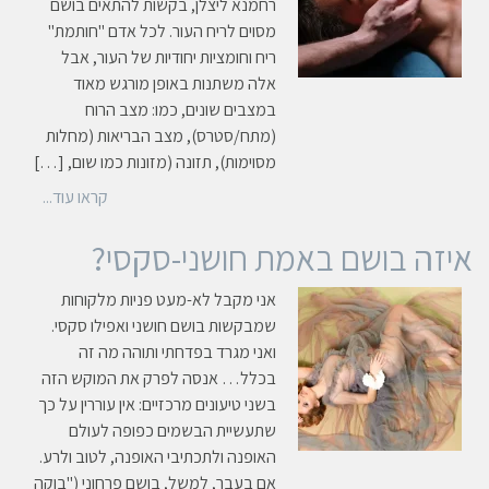
רחמנא ליצלן, בקשות להתאים בושם
מסוים לריח העור. לכל אדם "חותמת"
ריח וחומציות יחודיות של העור, אבל
אלה משתנות באופן מורגש מאוד
במצבים שונים, כמו: מצב הרוח
(מתח/סטרס), מצב הבריאות (מחלות
מסוימות), תזונה (מזונות כמו שום, […]
קראו עוד...
איזה בושם באמת חושני-סקסי?
אני מקבל לא-מעט פניות מלקוחות
שמבקשות בושם חושני ואפילו סקסי.
ואני מגרד בפדחתי ותוהה מה זה
בכלל… אנסה לפרק את המוקש הזה
בשני טיעונים מרכזיים: אין עוררין על כך
שתעשיית הבשמים כפופה לעולם
האופנה ולתכתיבי האופנה, לטוב ולרע.
אם בעבר, למשל, בושם פרחוני ("בוקה