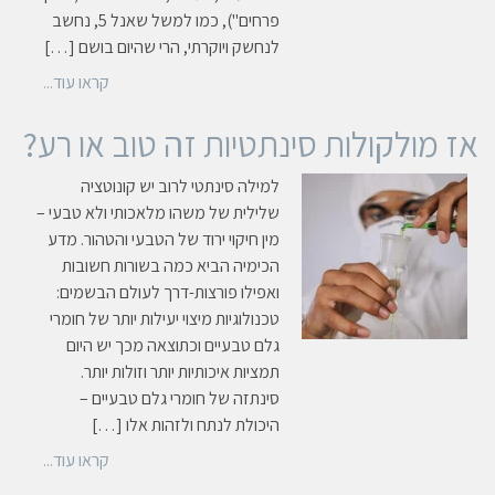
פרחים"), כמו למשל שאנל 5, נחשב
לנחשק ויוקרתי, הרי שהיום בושם […]
קראו עוד...
אז מולקולות סינתטיות זה טוב או רע?
למילה סינתטי לרוב יש קונוטציה
שלילית של משהו מלאכותי ולא טבעי –
מין חיקוי ירוד של הטבעי והטהור. מדע
הכימיה הביא כמה בשורות חשובות
ואפילו פורצות-דרך לעולם הבשמים:
טכנולוגיות מיצוי יעילות יותר של חומרי
גלם טבעיים וכתוצאה מכך יש היום
תמציות איכותיות יותר וזולות יותר.
סינתזה של חומרי גלם טבעיים –
היכולת לנתח ולזהות אלו […]
קראו עוד...