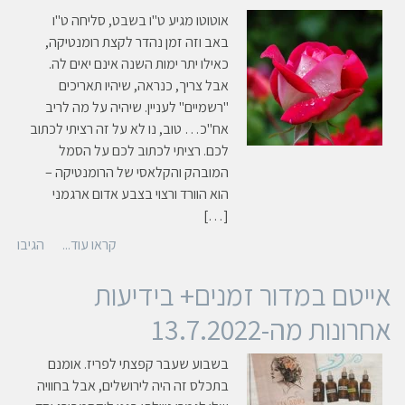
אוטוטו מגיע ט"ו בשבט, סליחה ט"ו
באב וזה זמן נהדר לקצת רומנטיקה,
כאילו יתר ימות השנה אינם יאים לה.
אבל צריך, כנראה, שיהיו תאריכים
"רשמיים" לעניין. שיהיה על מה לריב
אח"כ… טוב, נו לא על זה רציתי לכתוב
לכם. רציתי לכתוב לכם על הסמל
המובהק והקלאסי של הרומנטיקה –
הוא הוורד ורצוי בצבע אדום ארגמני
[…]
קראו עוד...
הגיבו
אייטם במדור זמנים+ בידיעות
אחרונות מה-13.7.2022
בשבוע שעבר קפצתי לפריז. אומנם
בתכלס זה היה לירושלים, אבל בחוויה