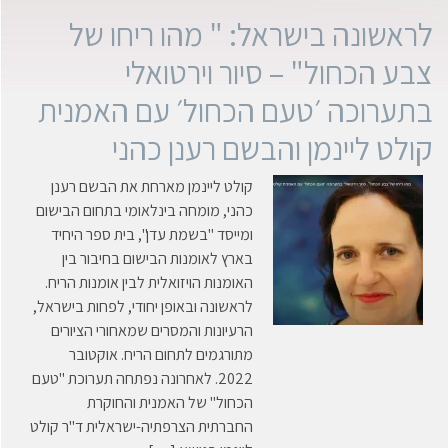
לראשונה בישראל: " מהו ריחו של
צבע הכחול" – סיור וירטואלי
בתערוכה ׳טעם הכחול׳ עם האמנית
קולט ליינמן והבשם רענן כהני
קולט ליינמן מארחת את הבשם רענן
כהני, מומחה בינלאומי בתחום הבישום
ומייסד "בשמת עדן", בית ספר היחיד
בארץ לאומנות הבישום בחיבור בין
האומנות הויזואלית לבין אומנות הריח.
לראשונה ובאופן יחודי, לפחות בישראל,
הרעיונות והמסרים שמאחורי הציורים
מתורגמים לתחום הריח. אוקטובר
2022. לאחרונה נפתחה תערוכת "טעם
הכחול" של האמנית והחוקרת
החברתית הצרפתיה-ישראלית ד"ר קולט