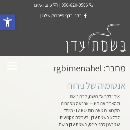
050-620-3586
|
כתבו אלינו
פתח 
בקרו בדף פייסבוק שלנו
|
מחבר:
rgbimenahel
אנטומיה של ניחוח
איך "לקרוא" בושם, לבחור אותו
ולהאריך את חייו — ארבעה מפתחות
מקצועיים מאת צוות LABO · מיוחד
לבלוג בשמת עדן · בעריכה מקצועית
של רענן כהני פינס, בשמת עדן בושם