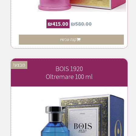
₪
415.00
₪
580.00
קנה עכשיו
מבצע!
BOIS 1920
Oltremare 100 ml