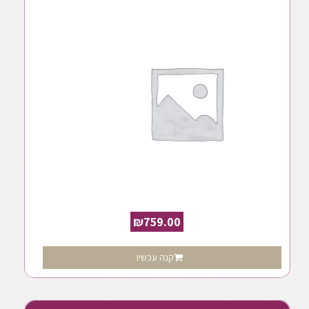
₪
759.00
קנה עכשיו