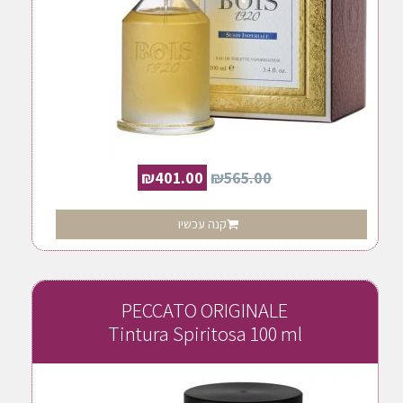
₪
401.00
₪
565.00
קנה עכשיו
PECCATO ORIGINALE
Tintura Spiritosa 100 ml