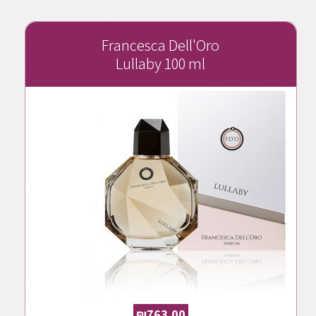
Francesca Dell'Oro
Lullaby 100 ml
₪
763.00