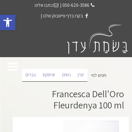
050-620-3586
|
כתבו אלינו
פתח 
בקרו בדף פייסבוק שלנו
|
יצרן
נשים
יוניסקס
גברים
חפש לפי
Francesca Dell'Oro
Fleurdenya 100 ml