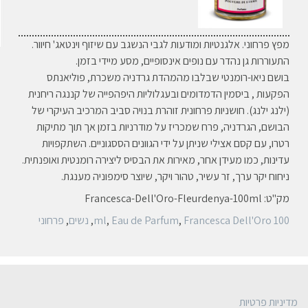
מפץ פרחוני. אלגנטיות ומודעות לגבי הנשגב עם שיזוף וינטאג' חיוור.
התעוררות גן נהדר עם נופים אינסופיים, מסע מיידי בזמן.
בושם ניאו-רומנטי שבלבו מהמהדת גרדניה משכרת, פוליאנתס
הפקעות , ביסמין הדמדומים ובעגלוליות היפהפייה של קננגה ריחנית
(ילנג ילנג). חושניות פרחונית זוהרת בנויה סביב המרכיב העיקרי של
הבושם, הגרדניה, פרח שמכריז על מודרניות בזמן אך תוך מתיקות
רטרו, עם קסם אצילי שניתן על ידי הגוונים הססגוניים. השתקפויות
עדינות, כמו מעידן אחר, מאירות את הבסיס ליצירה רומנטית ואופנתית.
ניחוח יקר ערך, זר עשיר, טהור ויקר, שיוצר סימפוניה מענגת.
מק"ט:
Francesca-Dell'Oro-Fleurdenya-100ml
100 ml
Francesca Dell'Oro
,
Eau de Parfum
,
,
נשים
,
פרחוני
מדיניות פרטיות