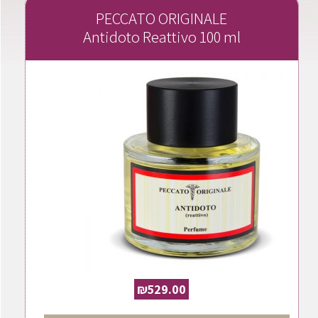
PECCATO ORIGINALE
Antidoto Reattivo 100 ml
₪
529.00