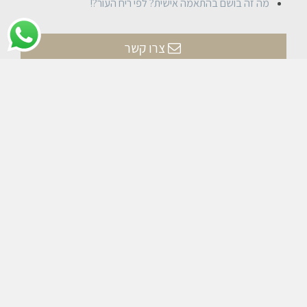
מה זה בושם בהתאמה אישית? לפי ריח העור?!
צרו קשר
אני מסכים/ה כי פרטי יישמרו וייעשה בהם שימוש לצורך
טיפול בפנייתי, ובהתאם
למדיניות הפרטיות
של האתר.