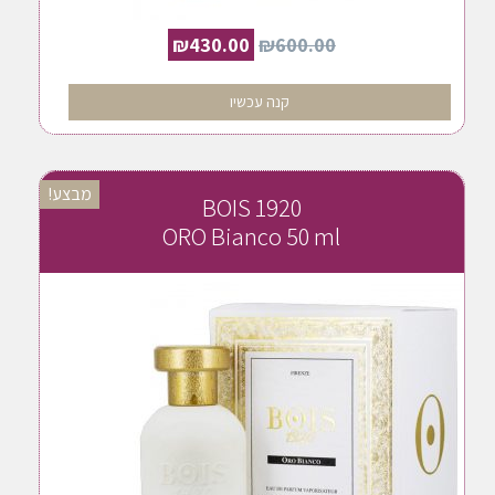
₪
430.00
₪
600.00
קנה עכשיו
מבצע!
BOIS 1920
ORO Bianco 50 ml