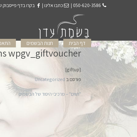
050-620-3586
|
כתבו אלינו
|
בקרו בדף פייסבוק ש
דף הבית
חנות הבשמים
התאמת
ms wpgv_giftvoucher
[giftup]
פורסם ב
Uncategorized
"תווים" – מרכיבי היסוד של הבשמים