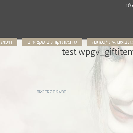
לנו
 בושם אישי/כמתנה
סדנאות וקורסים מקצועיים
חיפוש 
test wpgv_giftite
הרשמה לסדנאות